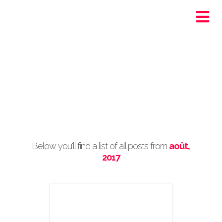
Ortra - Santé-Social
Genève
Post Archive by Month
Below you'll find a list of all posts from
août,
2017
Le 28 genève
santé-social &