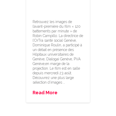
en présence de
l’OrTra
Retrouvez les images de
l’avant-première du film « 120
battements par minute » de
Robin Campillo. La directrice de
l’OrTra santé social Genève,
Dominique Roulin, a participé à
un débat en présence des
Hôpitaux universitaires de
Genève, Dialogai Genève, PVA
Genève,en marge de la
projection. Le film est en salle
depuis mercredi 23 août.
Découvrez une plus large
sélection d’images …
Read More