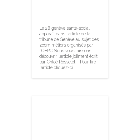
Zoom métiers
OFPC ACTE II
Le 28 genève santé-social
apparaît dans l’article de la
tribune de Genève au sujet des
zoom métiers organisés par
l’OFPC Nous vous laissons
découvrir l’article joliment écrit
par Chloé Rosselet. Pour lire
l’article cliquez-ci
« 120
battements par
minute » – un
film et un débat