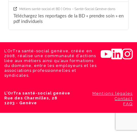
Métiers santé-social et BD | Ortra – Santé-Social Genève
dans
Téléchargez les reportages de la BD « prendre soin » en
pdf individuels
L’OrTra santé-social genève, créée en
2008, réalise une communauté d’actions
liée aux métiers ainsi qu’aux formations
du domaine, entre les employeurs et les
associations professionnelles et
syndicales.
L’OrTra santé-social genève
Mentions légales
Rue des Charmilles, 28
Contact
1203 - Genève
FAQ