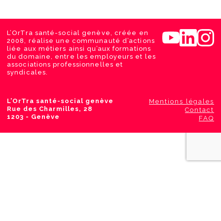
L’OrTra santé-social genève, créée en
2008, réalise une communauté d’actions
liée aux métiers ainsi qu’aux formations
du domaine, entre les employeurs et les
associations professionnelles et
syndicales.
L’OrTra santé-social genève
Mentions légales
Rue des Charmilles, 28
Contact
1203 - Genève
FAQ