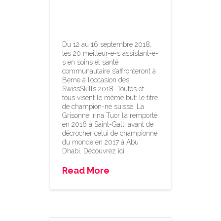
prendre plaisir à
son travail
Du 12 au 16 septembre 2018,
les 20 meilleur-e-s assistant-e-
s en soins et santé
communautaire s’affronteront à
Berne à l’occasion des
SwissSkills 2018. Toutes et
tous visent le même but: le titre
de champion-ne suisse. La
Grisonne Irina Tuor l’a remporté
en 2016 à Saint-Gall, avant de
décrocher celui de championne
du monde en 2017 à Abu
Dhabi. Découvrez ici …
Read More