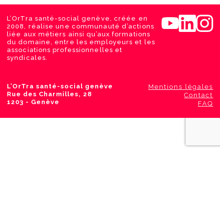
L’OrTra santé-social genève, créée en
2008, réalise une communauté d’actions
liée aux métiers ainsi qu’aux formations
du domaine, entre les employeurs et les
associations professionnelles et
syndicales.
L’OrTra santé-social genève
Mentions légales
Rue des Charmilles, 28
Contact
1203 - Genève
FAQ