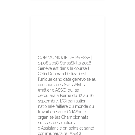
SwissSkills 2018:
Genève est
dans la course
COMMUNIQUE DE PRESSE |
14.08.2018 SwissSkills 2018 :
Genève est dans la course !
Célia Deborah Pellizari est
l’unique candidate genevoise au
concours des SwissSkills
(métier d’ASSC) qui se
déroulera à Berne du 12 au 16
septembre. L‘Organisation
nationale faîtière du monde du
travail en santé OdASanté
organise les Championnats
suisses des métiers
d’Assistant-e en soins et santé
communautaire (ASSC) …