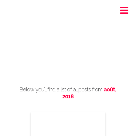
Ortra - Santé-Social
Genève
Post Archive by Month
Below you'll find a list of all posts from
août,
2018
Passer un bon
moment et