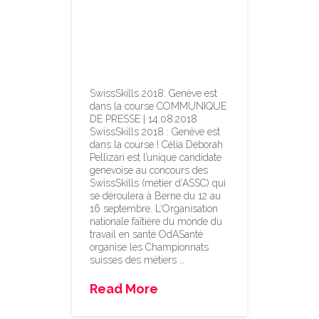
SwissSkills 2018:
Genève est
dans la course
SwissSkills 2018: Genève est
dans la course COMMUNIQUE
DE PRESSE | 14.08.2018
SwissSkills 2018 : Genève est
dans la course ! Célia Deborah
Pellizari est l’unique candidate
genevoise au concours des
SwissSkills (métier d’ASSC) qui
se déroulera à Berne du 12 au
16 septembre. L‘Organisation
nationale faîtière du monde du
travail en santé OdASanté
organise les Championnats
suisses des métiers …
Read More