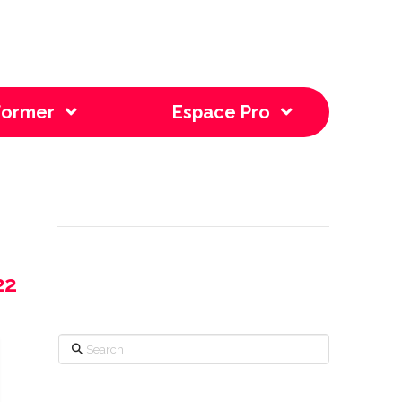
former
Espace Pro
th
22
Search