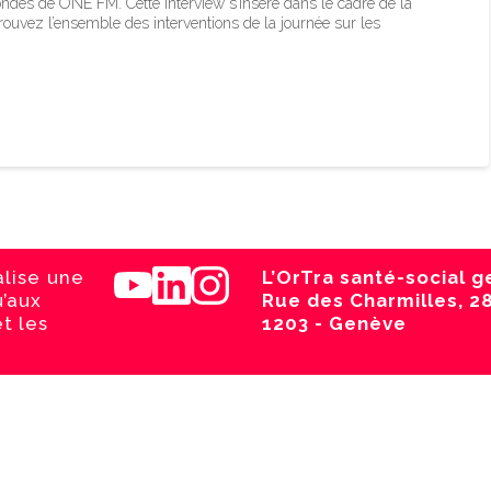
 ondes de ONE FM. Cette interview s’insère dans le cadre de la
rouvez l’ensemble des interventions de la journée sur les
alise une
L’OrTra santé-social 
u’aux
Rue des Charmilles, 2
t les
1203 - Genève