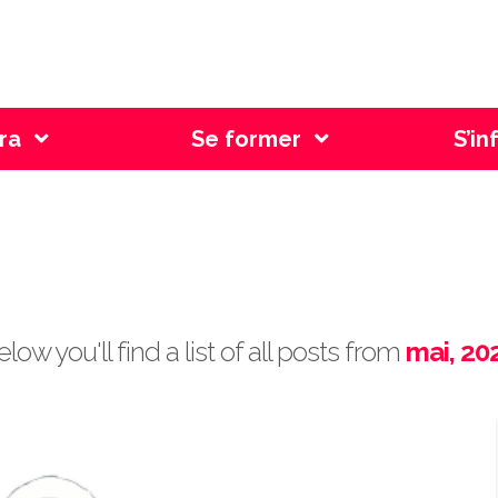
l Genève
ra
Se former
S’in
ost Archive by Mon
elow you'll find a list of all posts from
mai, 20