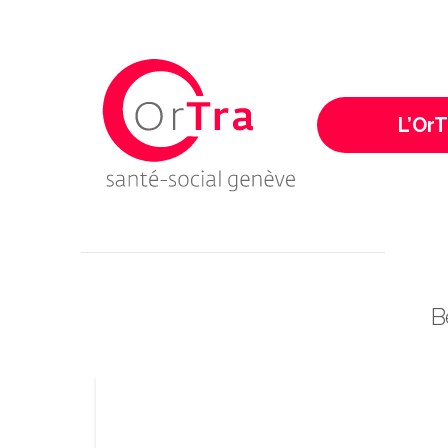
Ortra - Santé-Socia
L’OrT
P
B