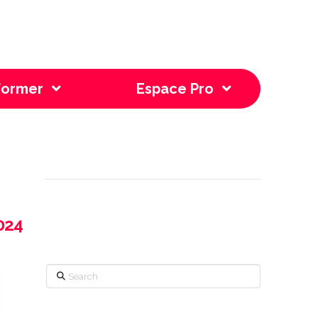
former
Espace Pro
th
2024
Search