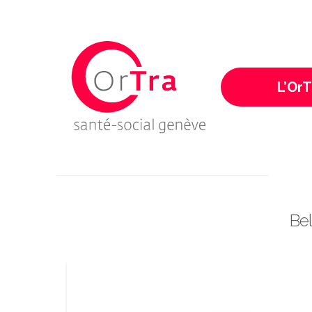
Ortra - Santé-Socia
L’OrT
P
Bel