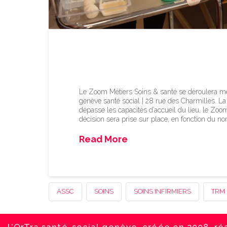
Zoom métiers sur les
Le Zoom Métiers Soins & santé se déroulera mer
genève santé social | 28 rue des Charmilles. La 
dépasse les capacités d’accueil du lieu, le Zo
décision sera prise sur place, en fonction du n
Read More
ASSC
SOINS
SOINS INFIRMIERS
TRM
L’OrTra santé-social genève, créée en 2008, ré