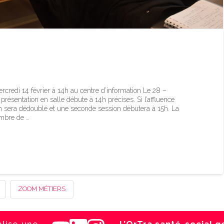
 soins – 14 février 2024
credi 14 février à 14h au centre d’information Le 28 –
présentation en salle débute à 14h précises. Si l’affluence
om sera dédoublé et une seconde session débutera à 15h. La
ombre de …
ZOOM MÉTIERS
alise une
L’OrTra santé-social 