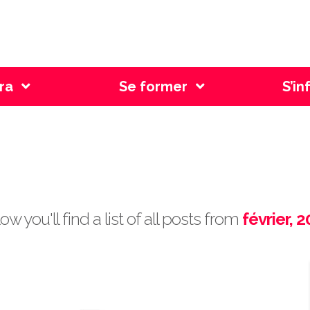
l Genève
ra
Se former
S’in
ost Archive by Mon
ow you'll find a list of all posts from
février, 