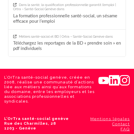
Dans la santé, la qualification professionnelle garantit l’emploi |
Ortra – Santé-Social Genève
dans
La formation professionnelle santé-social, un sésame
efficace pour l’emploi
Métiers santé-social et BD | Ortra – Santé-Social Genève
dans
Téléchargez les reportages de la BD « prendre soin » en
pdf individuels
L’OrTra santé-social genève, créée en
2008, réalise une communauté d’actions
liée aux métiers ainsi qu’aux formations
du domaine, entre les employeurs et les
associations professionnelles et
syndicales.
L’OrTra santé-social genève
Mentions légales
Rue des Charmilles, 28
Contact
1203 - Genève
FAQ