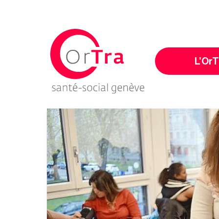
Ortra - Santé-Socia
L’OrT