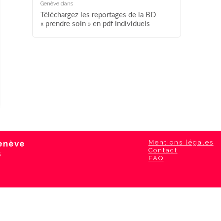
Genève
dans
Téléchargez les reportages de la BD
« prendre soin » en pdf individuels
genève
Mentions légales
Contact
8
FAQ