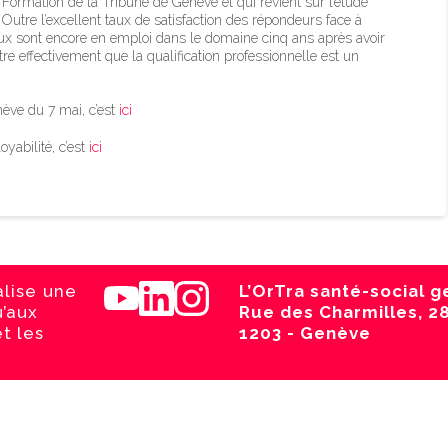
Formation de la Tribune de Genève et qui revient sur l’étude
Outre l’excellent taux de satisfaction des répondeurs face à
eux sont encore en emploi dans le domaine cinq ans après avoir
e effectivement que la qualification professionnelle est un
nève du 7 mai, c’est
ici
yabilité, c’est
ici
alise une
L’OrTra santé-social 
u’aux
Rue des Charmilles, 2
t les
1203 - Genève