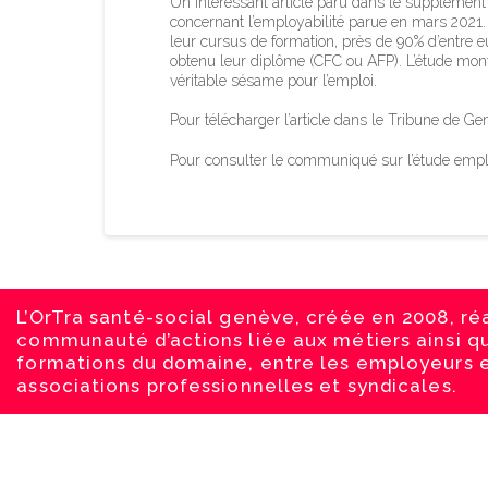
Un intéressant article paru dans le supplément 
concernant l’employabilité parue en mars 2021. 
leur cursus de formation, près de 90% d’entre 
obtenu leur diplôme (CFC ou AFP). L’étude montr
véritable sésame pour l’emploi.
Pour télécharger l’article dans le Tribune de Ge
Pour consulter le communiqué sur l’étude emplo
L’OrTra santé-social genève, créée en 2008, ré
communauté d’actions liée aux métiers ainsi q
formations du domaine, entre les employeurs e
associations professionnelles et syndicales.