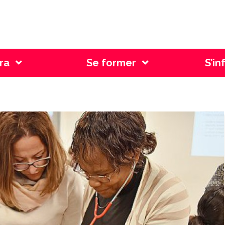
l Genève
ra
Se former
S’in