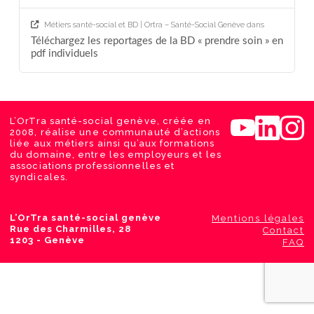
Métiers santé-social et BD | Ortra – Santé-Social Genève
dans
Téléchargez les reportages de la BD « prendre soin » en
pdf individuels
L’OrTra santé-social genève, créée en
2008, réalise une communauté d’actions
liée aux métiers ainsi qu’aux formations
du domaine, entre les employeurs et les
associations professionnelles et
syndicales.
L’OrTra santé-social genève
Mentions légales
Rue des Charmilles, 28
Contact
1203 - Genève
FAQ