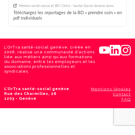
Métiers santé-social et BD | Ortra – Santé-Social Genève
dans
Téléchargez les reportages de la BD « prendre soin » en
pdf individuels
L’OrTra santé-social genève, créée en
2008, réalise une communauté d’actions
liée aux métiers ainsi qu’aux formations
du domaine, entre les employeurs et les
associations professionnelles et
syndicales.
L’OrTra santé-social genève
Mentions légales
Rue des Charmilles, 28
Contact
1203 - Genève
FAQ