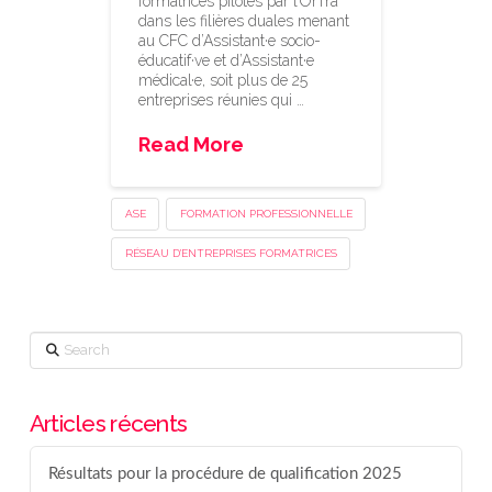
formatrices pilotés par l’OrTra
dans les filières duales menant
au CFC d’Assistant·e socio-
éducatif·ve et d’Assistant·e
médical·e, soit plus de 25
entreprises réunies qui …
Read More
ASE
FORMATION PROFESSIONNELLE
RÉSEAU D'ENTREPRISES FORMATRICES
Search
Articles récents
Résultats pour la procédure de qualification 2025