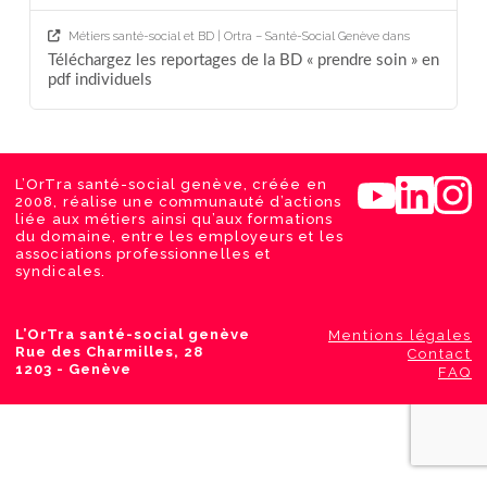
Métiers santé-social et BD | Ortra – Santé-Social Genève
dans
Téléchargez les reportages de la BD « prendre soin » en
pdf individuels
L’OrTra santé-social genève, créée en
2008, réalise une communauté d’actions
liée aux métiers ainsi qu’aux formations
du domaine, entre les employeurs et les
associations professionnelles et
syndicales.
L’OrTra santé-social genève
Mentions légales
Rue des Charmilles, 28
Contact
1203 - Genève
FAQ