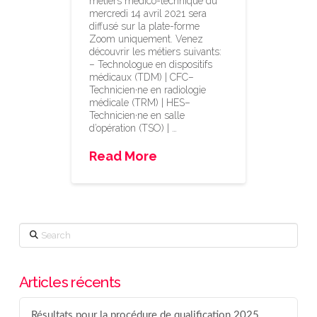
métiers médico-technique du
mercredi 14 avril 2021 sera
diffusé sur la plate-forme
Zoom uniquement. Venez
découvrir les métiers suivants:
– Technologue en dispositifs
médicaux (TDM) | CFC–
Technicien·ne en radiologie
médicale (TRM) | HES–
Technicien·ne en salle
d’opération (TSO) | …
Read More
Search
Articles récents
Résultats pour la procédure de qualification 2025