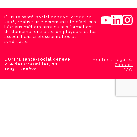
L’OrTra santé-social genève, créée en
2008, réalise une communauté d’actions
liée aux métiers ainsi qu’aux formations
du domaine, entre les employeurs et les
associations professionnelles et
syndicales.
L’OrTra santé-social genève
Mentions légales
Rue des Charmilles, 28
Contact
1203 - Genève
FAQ