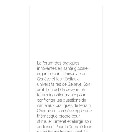
Ne manquez
pas le Geneva
Health Forum
du 10 au 12 avril
à Genève
Le forum des pratiques
innovantes en santé globale,
organisé par l’Université de
Genève et les Hôpitaux
universitaires de Genève. Son
ambition est de devenir un
forum incontournable pour
confronter les questions de
santé aux pratiques de terrain.
Chaque édition développe une
thématique propre pour
stimuler l’intérêt et élargir son
audience. Pour la 7eme édition