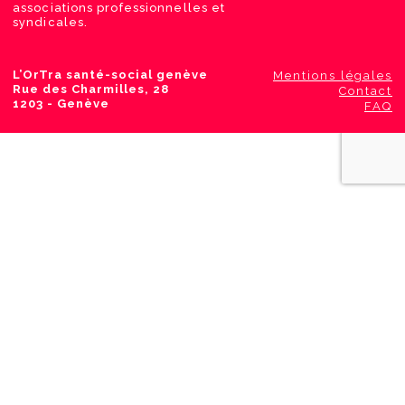
associations professionnelles et
syndicales.
L’OrTra santé-social genève
Mentions légales
Rue des Charmilles, 28
Contact
1203 - Genève
FAQ