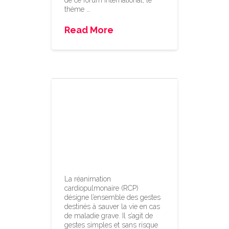
de ce forum international, le
thème …
Read More
5 minutes pour
sauver une vie –
sachez
pratiquer une
réanimation
La réanimation
cardiopulmonaire (RCP)
désigne l’ensemble des gestes
destinés à sauver la vie en cas
de maladie grave. Il s’agit de
gestes simples et sans risque