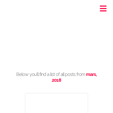
Ortra - Santé-Social
Genève
Post Archive by Month
Below you'll find a list of all posts from
mars,
2018
Participe à l’un
des Hackathon