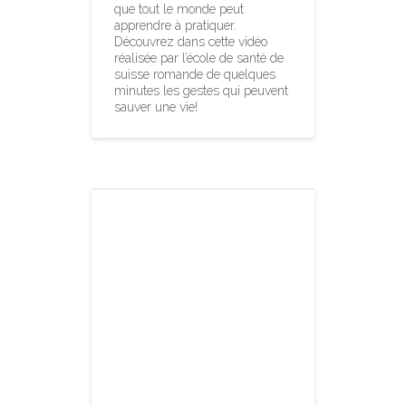
que tout le monde peut
apprendre à pratiquer.
Découvrez dans cette vidéo
réalisée par l’école de santé de
suisse romande de quelques
minutes les gestes qui peuvent
sauver une vie!
Le CFPS
cherche un-e
DOYEN/
DOYENNE à
l’école
d’assistant-e-s
socio-éducatif-