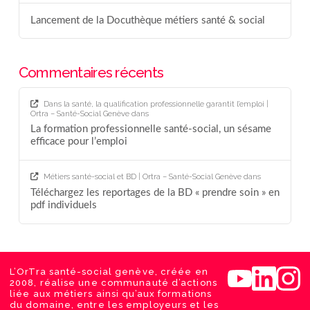
Lancement de la Docuthèque métiers santé & social
Commentaires récents
Dans la santé, la qualification professionnelle garantit l’emploi |
Ortra – Santé-Social Genève
dans
La formation professionnelle santé-social, un sésame
efficace pour l’emploi
Métiers santé-social et BD | Ortra – Santé-Social Genève
dans
Téléchargez les reportages de la BD « prendre soin » en
pdf individuels
L’OrTra santé-social genève, créée en
2008, réalise une communauté d’actions
liée aux métiers ainsi qu’aux formations
du domaine, entre les employeurs et les