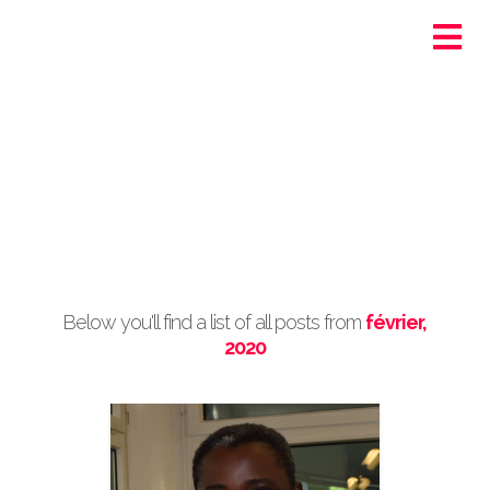
Ortra - Santé-Social
Genève
Post Archive by Month
Below you'll find a list of all posts from
février,
2020