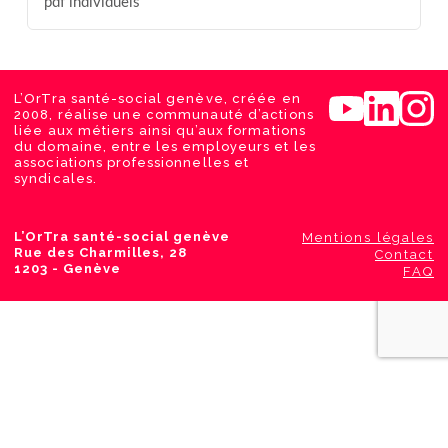
pdf individuels
L’OrTra santé-social genève, créée en
2008, réalise une communauté d’actions
liée aux métiers ainsi qu’aux formations
du domaine, entre les employeurs et les
associations professionnelles et
syndicales.
L’OrTra santé-social genève
Mentions légales
Rue des Charmilles, 28
Contact
1203 - Genève
FAQ