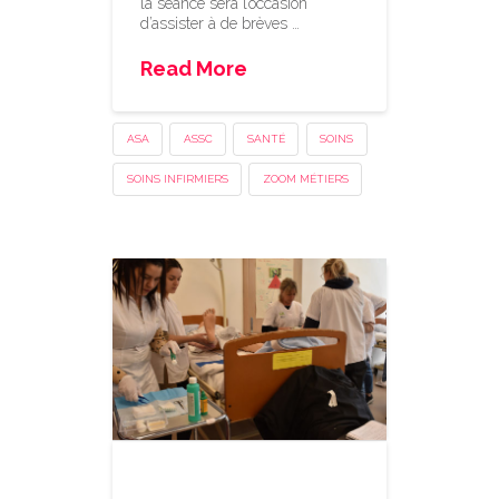
la séance sera l’occasion
d’assister à de brèves …
Read More
ASA
ASSC
SANTÉ
SOINS
SOINS INFIRMIERS
ZOOM MÉTIERS
Zoom métiers