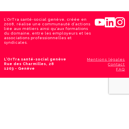
L’OrTra santé-social genève, créée en
2008, réalise une communauté d’actions
liée aux métiers ainsi qu’aux formations
du domaine, entre les employeurs et les
associations professionnelles et
syndicales.
L’OrTra santé-social genève
Mentions légales
Rue des Charmilles, 28
Contact
1203 - Genève
FAQ