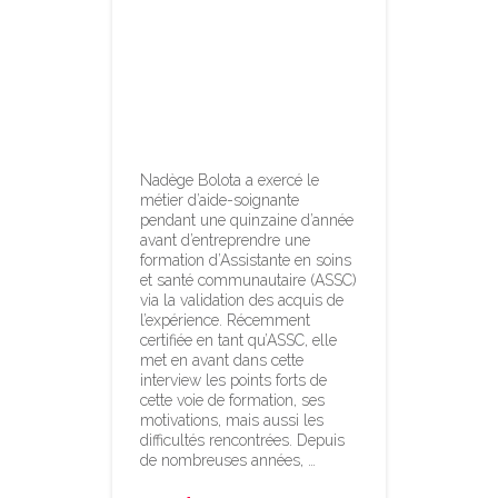
acquis dans le
cadre d’une
formation, une
démarche
exigeante
Nadège Bolota a exercé le
métier d’aide-soignante
pendant une quinzaine d’année
avant d’entreprendre une
formation d’Assistante en soins
et santé communautaire (ASSC)
via la validation des acquis de
l’expérience. Récemment
certifiée en tant qu’ASSC, elle
met en avant dans cette
interview les points forts de
cette voie de formation, ses
motivations, mais aussi les
difficultés rencontrées. Depuis
de nombreuses années, …