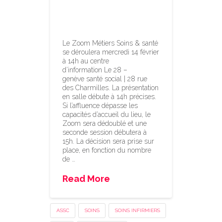
sur les soins – 14
février 2024
Le Zoom Métiers Soins & santé
se déroulera mercredi 14 février
à 14h au centre
d’information Le 28 –
genève santé social | 28 rue
des Charmilles. La présentation
en salle débute à 14h précises.
Si l’affluence dépasse les
capacités d’accueil du lieu, le
Zoom sera dédoublé et une
seconde session débutera à
15h. La décision sera prise sur
place, en fonction du nombre
de …
Read More
ASSC
SOINS
SOINS INFIRMIERS