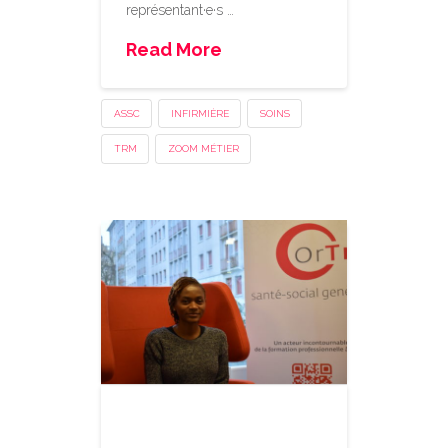
représentant·e·s …
Read More
ASSC
INFIRMIÈRE
SOINS
TRM
ZOOM MÉTIER
Valider les