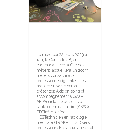
Zoom métiers
soins
Le mercredi 22 mars 2023 à
14h, le Centre le 28, en
partenariat avec la Cité des
métiers, accueillera un zoom
métiers consacré aux
professions soignantes. Les
métiers suivants seront
présentés: Aide en soins et
accompagnement (ASA) –
AFPAssistant·e en soins et
santé communautaire (ASSC) –
CFCInfirmier·ère –
HESTechnicien en radiologie
médicale (TRM) – HES Divers
professionnel·le·s, étudiant·e·s et