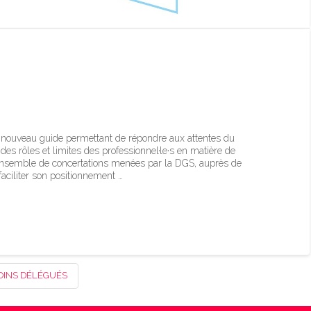
es soins délégués et
SA, ASE, ASSC)
n nouveau guide permettant de répondre aux attentes du
des rôles et limites des professionnel·le·s en matière de
un ensemble de concertations menées par la DGS, auprès de
 faciliter son positionnement …
OINS DÉLÉGUÉS