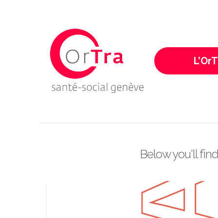
Ortra - Santé-Socia
L’OrT
Below you'll fin