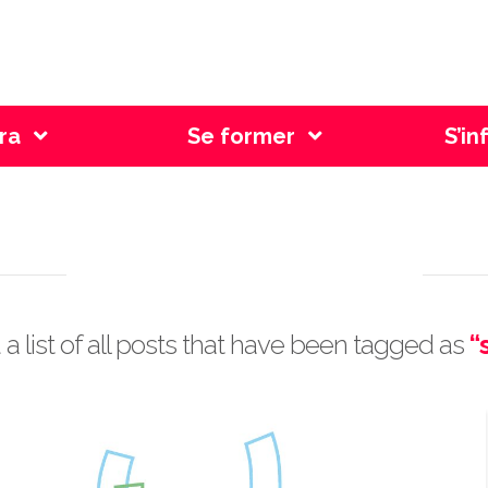
l Genève
ra
Se former
S’in
Tag Archive
d a list of all posts that have been tagged as
“