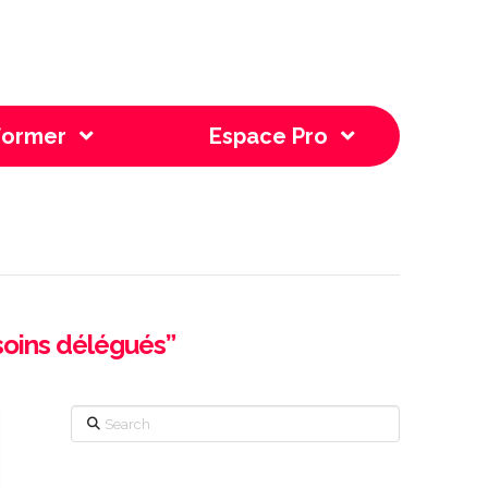
former
Espace Pro
soins délégués”
Search